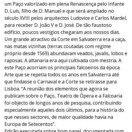
um Paço valorizado em plena Renascença pelo Infante
D. Luís, filho de D. Manuel e que será ampliado no
século XVIII pelos arquitectos Ludovice e Carlos Mardel,
para receber D. João V e D. José. De tão faustoso
edifício, poucos vestígios chegaram aos nossos dias.
Um grande atractivo da Corte em Salvaterra era a caça,
nas matas vizinhas (terras coutadas com regime
próprio desde 1569) abundavam veados, javalis, lobos e
raposas. A altanaria era aqui cultivada com mestria. A
este Paço acorriam os principais falcoeiros da época.
Arte que se repetia todos os anos em Salvaterra até
que findasse o Carnaval e a Corte se retirasse para
Lisboa. “A reunião dos elementos que agora se
publicam sobre o Paço, Teatro de Ópera e a Falcoaria
foi objecto de longos anos de pesquisa, contribuindo
especialmente aqueles dois últimos, para a história do
que nesses sectores, de maior qualidade havia na
Europa de Setecentos”.
Edição executada sobre bom papel, documentada com