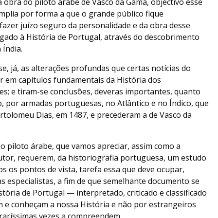
 a obra do piloto árabe de Vasco da Gama, objectivo esse
 amplia por forma a que o grande público fique
fazer juízo seguro da personalidade e da obra desse
igado à História de Portugal, através do descobrimento
Índia.
 já, as alterações profundas que certas notícias do
r em capítulos fundamentais da História dos
; e tiram-se conclusões, deveras importantes, quanto
, por armadas portuguesas, no Atlântico e no Índico, que
rtolomeu Dias, em 1487, e precederam a de Vasco da
o piloto árabe, que vamos apreciar, assim como a
utor, requerem, da historiografia portuguesa, um estudo
os os pontos de vista, tarefa essa que deve ocupar,
s especialistas, a fim de que semelhante documento se
tória de Portugal — interpretado, criticado e classificado
 e conheçam a nossa História e não por estrangeiros
e raríssimas vezes a compreendem.