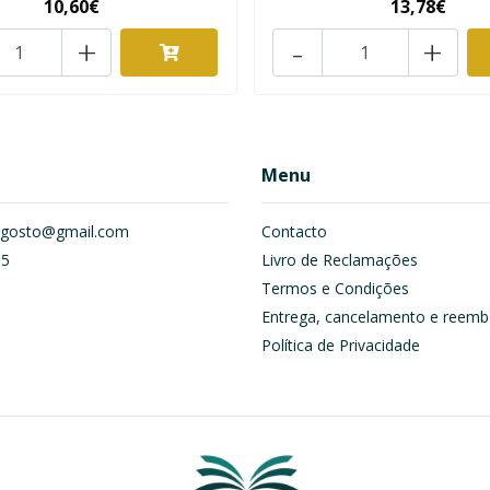
10,60€
13,78€
+
-
+
Menu
om.gosto@gmail.com
Contacto
55
Livro de Reclamações
Termos e Condições
Entrega, cancelamento e reemb
Política de Privacidade