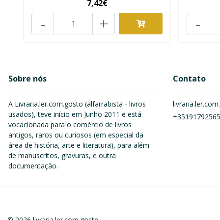
7,42€
-
+
-
Sobre nós
Contato
A Livraria.ler.com.gosto (alfarrabista - livros
livraria.ler.c
usados), teve início em Junho 2011 e está
+3519179256
vocacionada para o comércio de livros
antigos, raros ou curiosos (em especial da
área de história, arte e literatura), para além
de manuscritos, gravuras, e outra
documentação.
© 2026 livraria.ler.com.gosto.