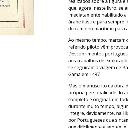
realizados sobre a figura e
que, agora, neste livro, se
imediatamente habilitado a 
árabe ilustre para sempre l
do caminho marítimo para a 
Ao mesmo tempo, marcam-se,
referido piloto vêm provoca
Descobrimentos portugueses
aos trabalhos de exploração
se seguiram à viagem de Ba
Gama em 1497.
Mas o manuscrito da obra d
própria personalidade do a
completo e original, em tod
durante muito tempo, algun
integre, devidamente, na His
por Portugueses que sintam
que dificilmente a sentem 