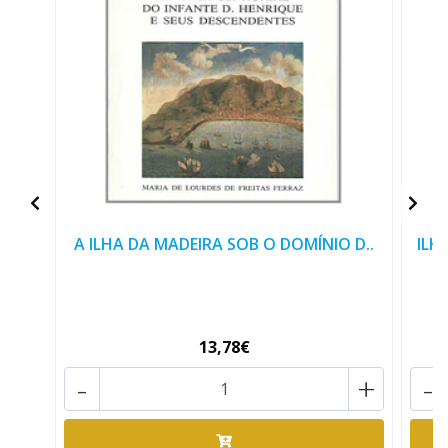
A ILHA DA MADEIRA SOB O DOMÍNIO D..
ILH
13,78€
-
+
-