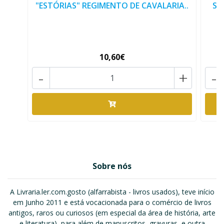
"ESTÓRIAS" REGIMENTO DE CAVALARIA..
SE
10,60€
-
+
-
Sobre nós
A Livraria.ler.com.gosto (alfarrabista - livros usados), teve início
em Junho 2011 e está vocacionada para o comércio de livros
antigos, raros ou curiosos (em especial da área de história, arte
e literatura), para além de manuscritos, gravuras, e outra