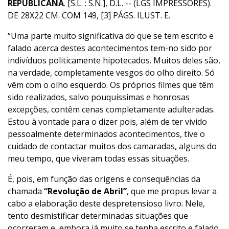
REPUBLICANA
. [S.L. : S.N.], D.L. -- (LGS IMPRESSORES).
DE 28X22 CM. COM 149, [3] PÁGS. ILUST. E.
“Uma parte muito significativa do que se tem escrito e
falado acerca destes acontecimentos tem-no sido por
indivíduos politicamente hipotecados. Muitos deles são,
na verdade, completamente vesgos do olho direito. Só
vêm com o olho esquerdo. Os próprios filmes que têm
sido realizados, salvo pouquíssimas e honrosas
excepções, contêm cenas completamente adulteradas.
Estou à vontade para o dizer pois, além de ter vivido
pessoalmente determinados acontecimentos, tive o
cuidado de contactar muitos dos camaradas, alguns do
meu tempo, que viveram todas essas situações.
É, pois, em função das origens e consequências da
chamada
“Revolução de Abril”
, que me propus levar a
cabo a elaboração deste despretensioso livro. Nele,
tento desmistificar determinadas situações que
ocorreram e, embora já muito se tenha escrito e falado