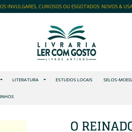
ROS INVULGARES, CURIOSOS OU ESGOTADOS: NOVOS & US
LITERATURA
ESTUDOS LOCAIS
SELOS-MOED
VINHOS
O REINADO