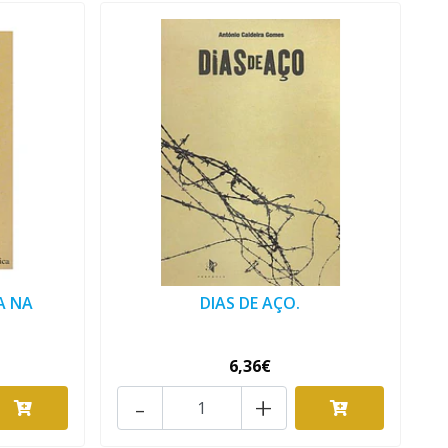
A NA
DIAS DE AÇO.
6,36€
-
+