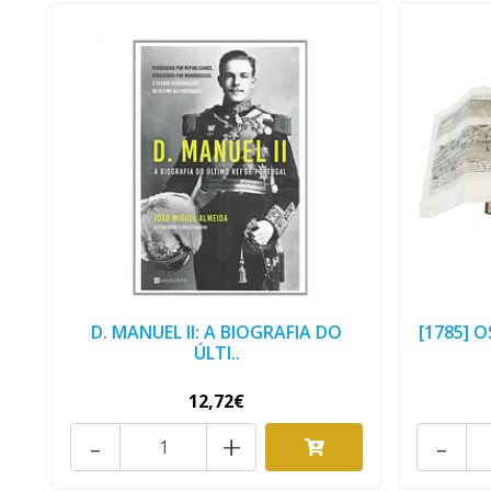
D. MANUEL II: A BIOGRAFIA DO
[1785] 
ÚLTI..
12,72€
-
+
-