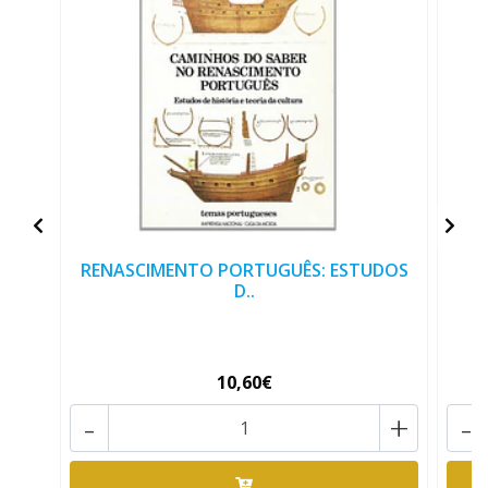
RENASCIMENTO PORTUGUÊS: ESTUDOS
D..
10,60€
-
+
-