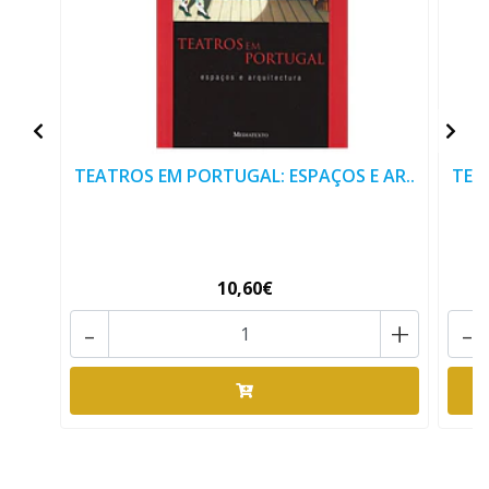
TEATROS EM PORTUGAL: ESPAÇOS E AR..
TEA
10,60€
-
+
-