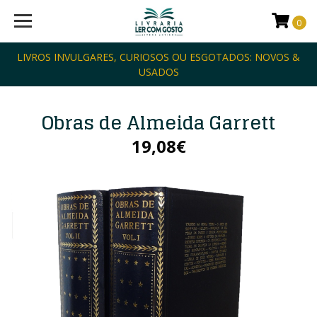
0
LIVROS INVULGARES, CURIOSOS OU ESGOTADOS: NOVOS &
USADOS
Obras de Almeida Garrett
19,08€