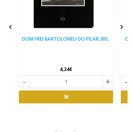
DOM FREI BARTOLOMEU DO PILAR, BIS..
OR
4,24€
-
+
-