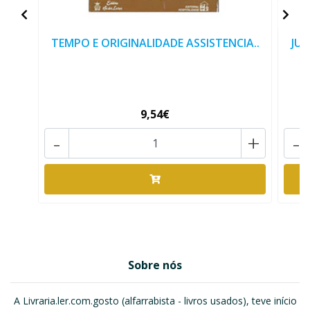
TEMPO E ORIGINALIDADE ASSISTENCIA..
JUD
9,54€
-
+
-
Sobre nós
A Livraria.ler.com.gosto (alfarrabista - livros usados), teve início