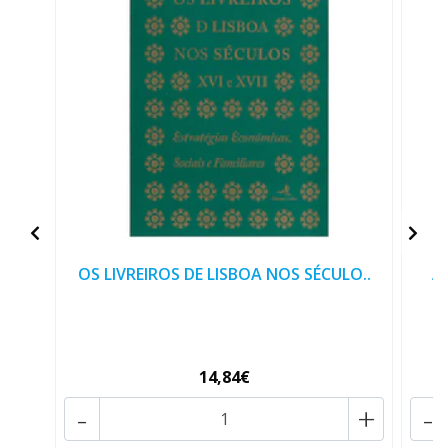
OS LIVREIROS DE LISBOA NOS SÉCULO..
A 
14,84€
-
+
-