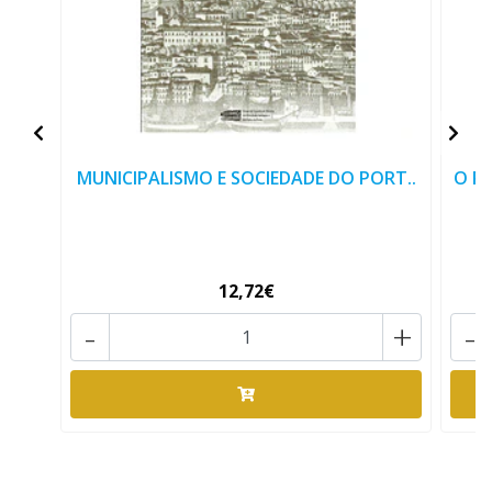
MUNICIPALISMO E SOCIEDADE DO PORT..
O P
12,72€
-
+
-