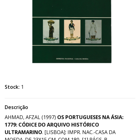
Stock:
1
Descrição
AHMAD, AFZAL (1997)
OS PORTUGUESES NA ÁSIA:
1779: CÓDICE DO ARQUIVO HISTÓRICO
ULTRAMARINO
. [LISBOA]: IMPR. NAC.-CASA DA
MOEDA. DE 23X15 CM. COM 180, [1] PÁGS. B.