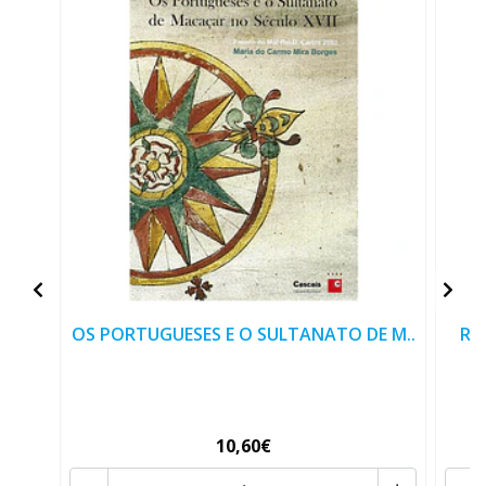
OS PORTUGUESES E O SULTANATO DE M..
RO
10,60€