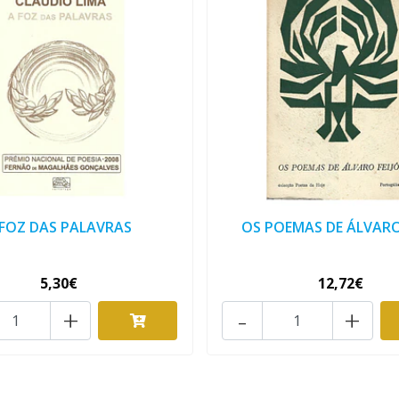
 FOZ DAS PALAVRAS
OS POEMAS DE ÁLVARO
5,30€
12,72€
+
-
+