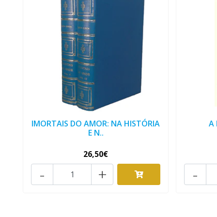
IMORTAIS DO AMOR: NA HISTÓRIA
A
E N..
26,50€
-
+
-