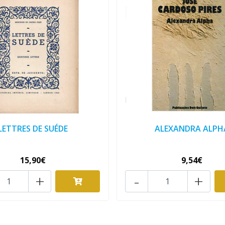
LETTRES DE SUÉDE
ALEXANDRA ALPH
15,90€
9,54€
+
-
+