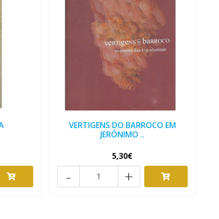
A
VERTIGENS DO BARROCO EM
JERÓNIMO ..
5,30€
-
+