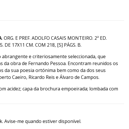
A
. ORG. E PREF. ADOLFO CASAIS MONTEIRO. 2ª ED.
. DE 17X11 CM. COM 218, [5] PÁGS. B.
 abrangente e criteriosamente seleccionada, que
as da obra de Fernando Pessoa. Encontram reunidos os
os da sua poesia ortónima bem como da dos seus
berto Caeiro, Ricardo Reis e Álvaro de Campos.
com acidez; capa da brochura empoeirada; lombada com
k. Avise-me quando estiver disponível.