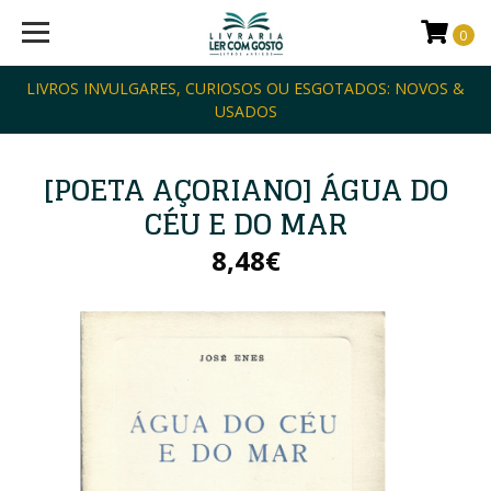
0
LIVROS INVULGARES, CURIOSOS OU ESGOTADOS: NOVOS &
USADOS
[POETA AÇORIANO] ÁGUA DO
CÉU E DO MAR
8,48€