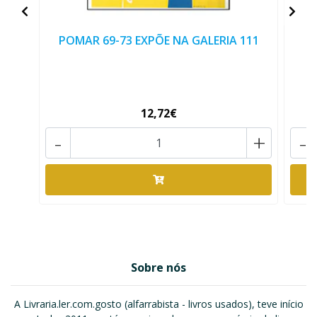
POMAR 69-73 EXPÕE NA GALERIA 111
J
12,72€
-
+
-
Sobre nós
A Livraria.ler.com.gosto (alfarrabista - livros usados), teve início