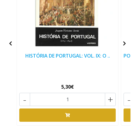
HISTÓRIA DE PORTUGAL: VOL. IX: O ..
PORT
5,30€
-
+
-