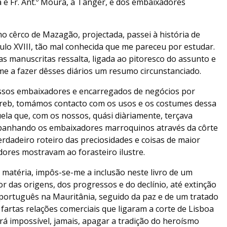
a e Fr. Ant.º Moura, a Tânger, e dos embaixadores
imo cêrco de Mazagão, projectada, passei à história de
lo XVIII, tão mal conhecida que me pareceu por estudar.
s manuscritas ressalta, ligada ao pitoresco do assunto e
me a fazer dêsses diários um resumo circunstanciado.
ssos embaixadores e encarregados de negócios por
reb, tomámos contacto com os usos e os costumes dessa
la que, com os nossos, quási diàriamente, terçava
panhando os embaixadores marroquinos através da côrte
rdadeiro roteiro das preciosidades e coisas de maior
dores mostravam ao forasteiro ilustre.
 matéria, impôs-se-me a inclusão neste livro de um
 das origens, dos progressos e do declínio, até extinção
 português na Mauritânia, seguido da paz e de um tratado
fartas relações comerciais que ligaram a corte de Lisboa
á impossível, jamais, apagar a tradição do heroísmo