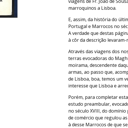
viagens de Fr. João de Sous
marroquinos a Lisboa.
E, assim, da história do últ
Portugal e Marrocos no sécu
A verdade que destas página
à côr da descrição levaram-
Através das viagens dos no
terras evocadoras do Magh
moirama, descendente daque
armas, ao passo que, acom
de Lisboa, boa, temos um ve
interesse que Lisboa e arre
Porém, para completar esta
estudo preambular, evocador
no século XVIII, do domínio
de comércio que regulou as 
à desse Marrocos de que ser