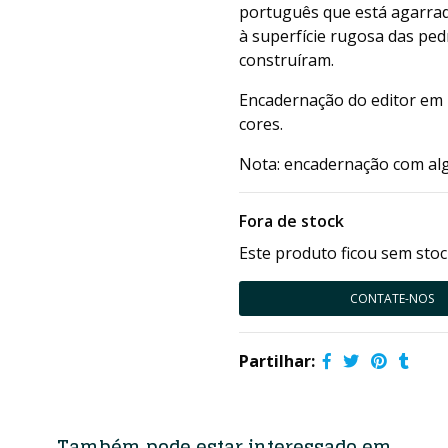
português que está agarrad
à superfície rugosa das pe
construíram.
Encadernação do editor em 
cores.
Nota: encadernação com al
Fora de stock
Este produto ficou sem stoc
CONTATE-NOS
Partilhar:
Também pode estar interessado em