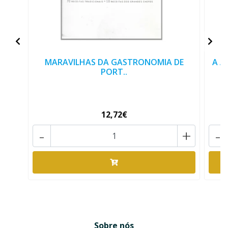
MARAVILHAS DA GASTRONOMIA DE
A A
PORT..
12,72€
-
+
-
Sobre nós