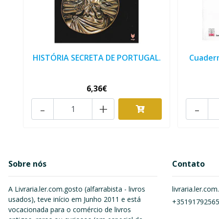
HISTÓRIA SECRETA DE PORTUGAL.
Cuadern
6,36€
-
+
-
Sobre nós
Contato
A Livraria.ler.com.gosto (alfarrabista - livros
livraria.ler.c
usados), teve início em Junho 2011 e está
+3519179256
vocacionada para o comércio de livros