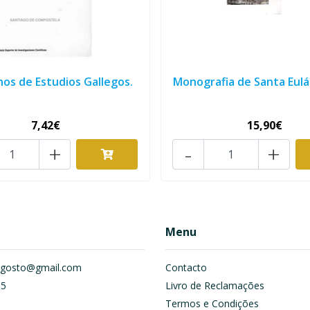
os de Estudios Gallegos.
Monografia de Santa Euláli
7,42€
15,90€
+
-
+
Menu
om.gosto@gmail.com
Contacto
55
Livro de Reclamações
Termos e Condições