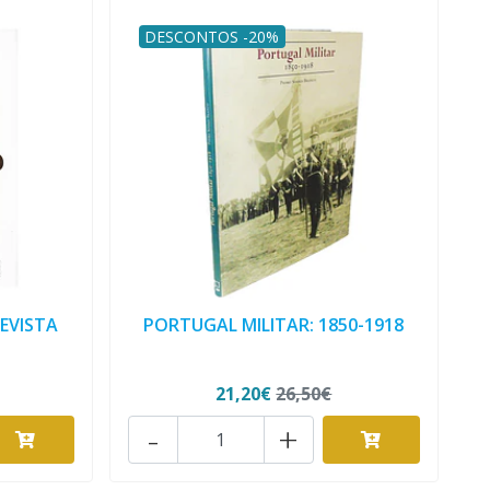
DESCONTOS -20%
REVISTA
PORTUGAL MILITAR: 1850-1918
21,20€
26,50€
-
+