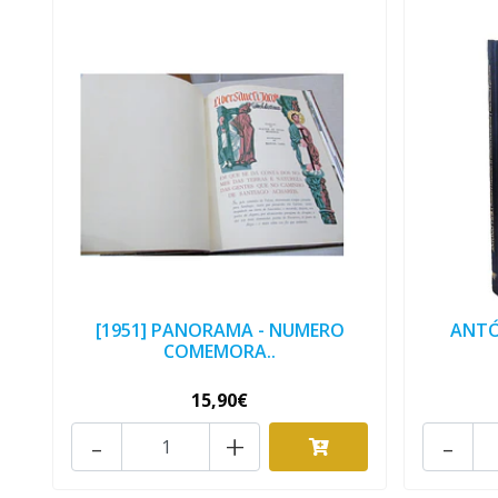
[1951] PANORAMA - NUMERO
ANTÓ
COMEMORA..
15,90€
-
+
-