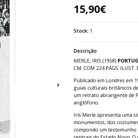
15,90€
Stock:
1
Descrição
MERLE, IRIS (1958)
PORTUG
CM. COM 224 PÁGS. ILUST. E
Publicado em Londres em 
guias culturais britânicos 
um retrato abrangente de P
anglófono.
Iris Merle apresenta uma sín
monumentos, dos costumes, 
compondo um testemunho re
centrais do Estado Novo. O