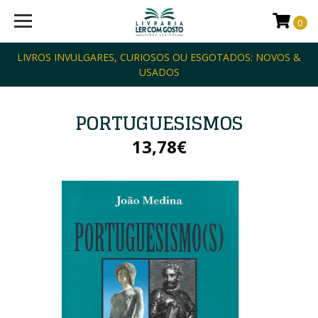
0
LIVROS INVULGARES, CURIOSOS OU ESGOTADOS: NOVOS &
USADOS
PORTUGUESISMOS
13,78€