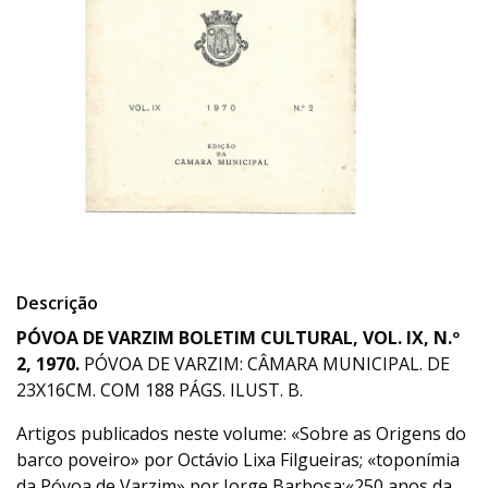
Descrição
PÓVOA DE VARZIM BOLETIM CULTURAL, VOL. IX, N.º
2, 1970.
PÓVOA DE VARZIM: CÂMARA MUNICIPAL. DE
23X16CM. COM 188 PÁGS. ILUST. B.
Artigos publicados neste volume: «Sobre as Origens do
barco poveiro» por Octávio Lixa Filgueiras; «toponímia
da Póvoa de Varzim» por Jorge Barbosa;«250 anos da