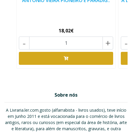
ANTÓNIO VIEIRA PIONEIRO E PARADIG..
A LO
18,02€
-
+
-
Sobre nós
A Livraria.ler.com.gosto (alfarrabista - livros usados), teve início
em Junho 2011 e está vocacionada para o comércio de livros
antigos, raros ou curiosos (em especial da área de história, arte
e literatura), para além de manuscritos, gravuras, e outra