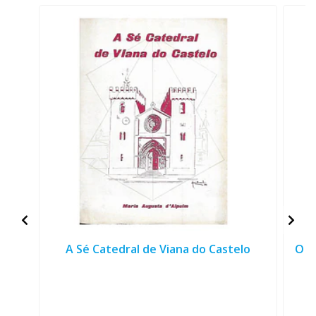
A Sé Catedral de Viana do Castelo
O C