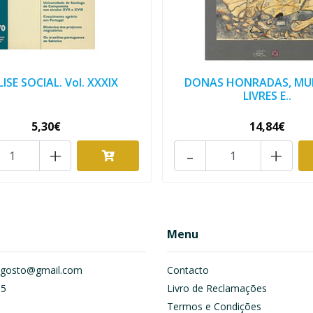
ISE SOCIAL. Vol. XXXIX
DONAS HONRADAS, MU
LIVRES E..
5,30€
14,84€
+
-
+
Menu
om.gosto@gmail.com
Contacto
55
Livro de Reclamações
Termos e Condições