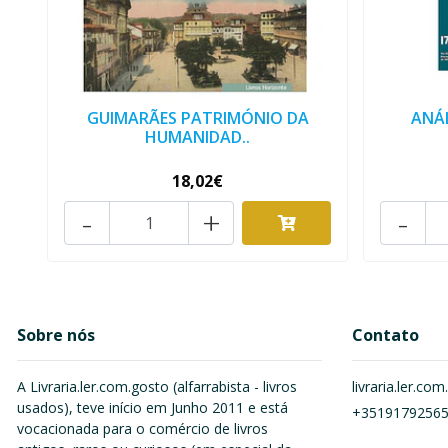
GUIMARÃES PATRIMÓNIO DA
ANÁL
HUMANIDAD..
18,02€
-
+
-
Sobre nós
Contato
A Livraria.ler.com.gosto (alfarrabista - livros
livraria.ler.c
usados), teve início em Junho 2011 e está
+3519179256
vocacionada para o comércio de livros