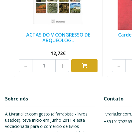
ACTAS DO V CONGRESSO DE
Carde
ARQUEOLOG..
12,72€
-
+
-
Sobre nós
Contato
A Livraria.ler.com.gosto (alfarrabista - livros
livraria.ler.c
usados), teve início em Junho 2011 e está
+3519179256
vocacionada para o comércio de livros