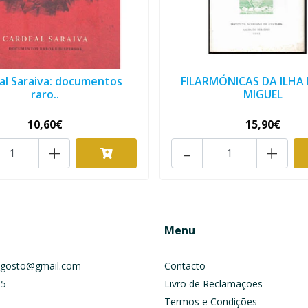
al Saraiva: documentos
FILARMÓNICAS DA ILHA
raro..
MIGUEL
10,60€
15,90€
+
-
+
Menu
om.gosto@gmail.com
Contacto
55
Livro de Reclamações
Termos e Condições