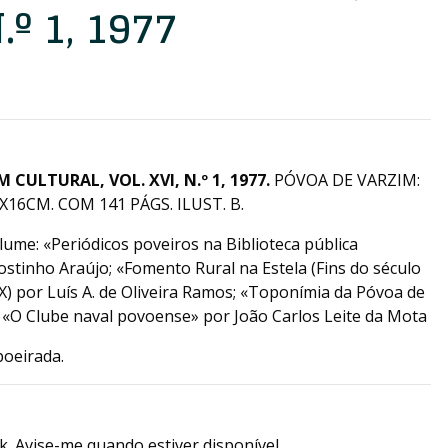
.º 1, 1977
CULTURAL, VOL. XVI, N.º 1, 1977.
PÓVOA DE VARZIM:
16CM. COM 141 PÁGS. ILUST. B.
lume: «Periódicos poveiros na Biblioteca pública
stinho Araújo; «Fomento Rural na Estela (Fins do século
IX) por Luís A. de Oliveira Ramos; «Toponímia da Póvoa de
 «O Clube naval povoense» por João Carlos Leite da Mota
oeirada.
k. Avise-me quando estiver disponível.