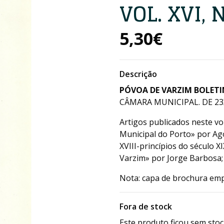
VOL. XVI, N
5,30€
Descrição
PÓVOA DE VARZIM BOLETIM 
CÂMARA MUNICIPAL. DE 23X
Artigos publicados neste vo
Municipal do Porto» por Ago
XVIII-princípios do século X
Varzim» por Jorge Barbosa;
Nota: capa de brochura emp
Fora de stock
Este produto ficou sem stoc