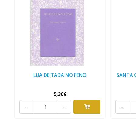
LUA DEITADA NO FENO
SANTA C
5,30€
-
+
-