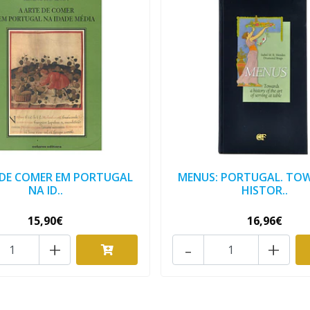
 DE COMER EM PORTUGAL
MENUS: PORTUGAL. TO
NA ID..
HISTOR..
15,90€
16,96€
+
-
+