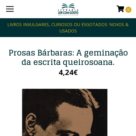
0
LIVROS INVULGARES, CURIOSOS OU ESGOTADOS: NOVOS &
USADOS
Prosas Bárbaras: A geminação
da escrita queirosoana.
4,24€