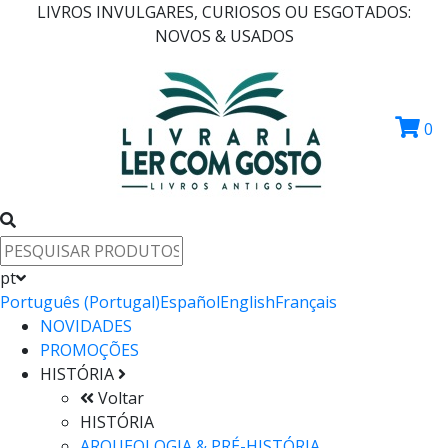
LIVROS INVULGARES, CURIOSOS OU ESGOTADOS:
NOVOS & USADOS
0
pt
Português (Portugal)
Español
English
Français
NOVIDADES
PROMOÇÕES
HISTÓRIA
Voltar
HISTÓRIA
ARQUEOLOGIA & PRÉ-HISTÓRIA