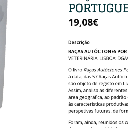
PORTUGU
19,08€
Descrição
RAÇAS AUTÓCTONES POR
VETERINÁRIA. LISBOA: DGAV
O livro
Raças Autóctones P
à data, das 57 Raças Autóct
são objeto de registo em Liv
Assim, analisa as diferente
área geográfica, ao padrão 
às características produti
perspetivas futuras, de for
Foram, ainda, reunidos os 