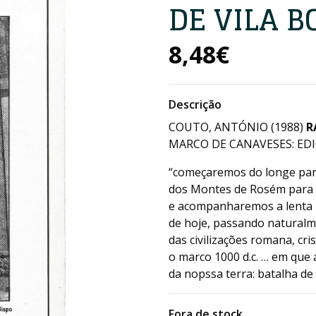
DE VILA B
8,48€
Descrição
COUTO, ANTÓNIO (1988)
R
MARCO DE CANAVESES: EDIÇ
“começaremos do longe para
dos Montes de Rosém para a p
e acompanharemos a lenta p
de hoje, passando naturalme
das civilizações romana, cr
o marco 1000 d.c. … em que
da nopssa terra: batalha d
Fora de stock