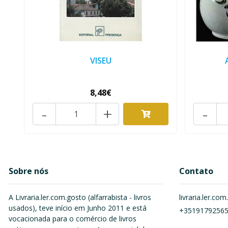
VISEU
8,48€
-
+
-
Sobre nós
Contato
A Livraria.ler.com.gosto (alfarrabista - livros
livraria.ler.c
usados), teve início em Junho 2011 e está
+3519179256
vocacionada para o comércio de livros