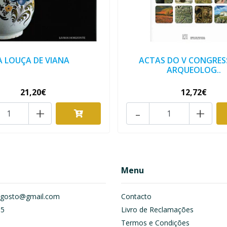
A LOUÇA DE VIANA
ACTAS DO V CONGRES
ARQUEOLOG..
21,20€
12,72€
+
-
+
Menu
om.gosto@gmail.com
Contacto
55
Livro de Reclamações
Termos e Condições