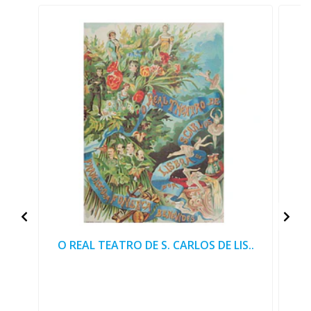
O REAL TEATRO DE S. CARLOS DE LIS..
C