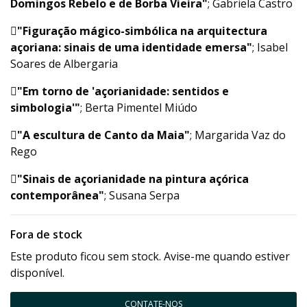
Domingos Rebelo e de Borba Vieira"
; Gabriela Castro

"Figuração mágico-simbólica na arquitectura
açoriana: sinais de uma identidade emersa"
; Isabel
Soares de Albergaria

"Em torno de 'açorianidade: sentidos e
simbologia'"
; Berta Pimentel Miúdo

"A escultura de Canto da Maia"
; Margarida Vaz do
Rego

"Sinais de açorianidade na pintura açórica
contemporânea"
; Susana Serpa
Fora de stock
Este produto ficou sem stock. Avise-me quando estiver
disponível.
CONTATE-NOS