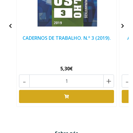
CADERNOS DE TRABALHO. N.º 3 (2019).
AT
5,30€
-
+
-