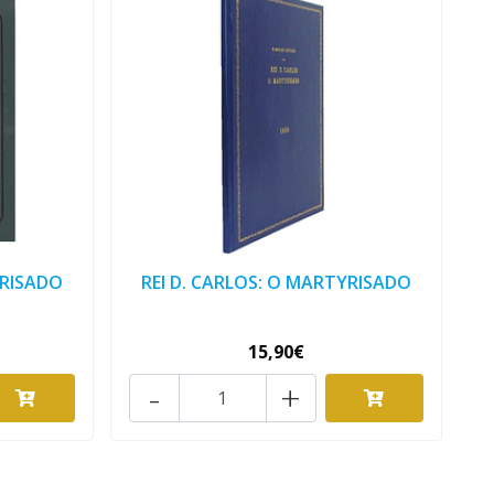
YRISADO
REI D. CARLOS: O MARTYRISADO
15,90€
-
+