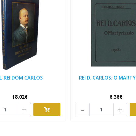
L-REI DOM CARLOS
REI D. CARLOS: O MART
18,02€
6,36€
+
-
+