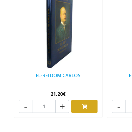
EL-REI DOM CARLOS
E
21,20€
-
+
-