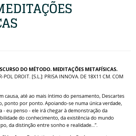
MEDITAÇÕES
CAS
ISCURSO DO MÉTODO. MEDITAÇÕES METAFÍSICAS.
OL DROIT. [S.L.]: PRISA INNOVA. DE 18X11 CM. COM
em causa, até ao mais íntimo do pensamento, Descartes
vo, ponto por ponto. Apoiando-se numa única verdade,
a - eu penso - ele irá chegar à demonstração da
ibilidade do conhecimento, da existência do mundo
rpo, da distinção entre sonho e realidade…”.