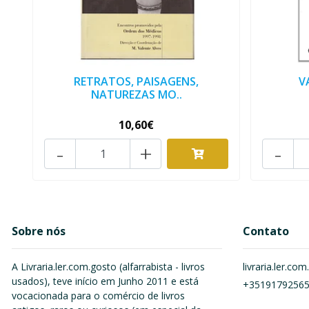
RETRATOS, PAISAGENS,
V
NATUREZAS MO..
10,60€
-
+
-
Sobre nós
Contato
A Livraria.ler.com.gosto (alfarrabista - livros
livraria.ler.c
usados), teve início em Junho 2011 e está
+3519179256
vocacionada para o comércio de livros