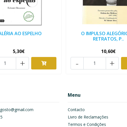
ALÉRIA AO ESPELHO
O IMPULSO ALEGÓRI
RETRATOS, P..
5,30€
10,60€
+
-
+
Menu
om.gosto@gmail.com
Contacto
55
Livro de Reclamações
Termos e Condições