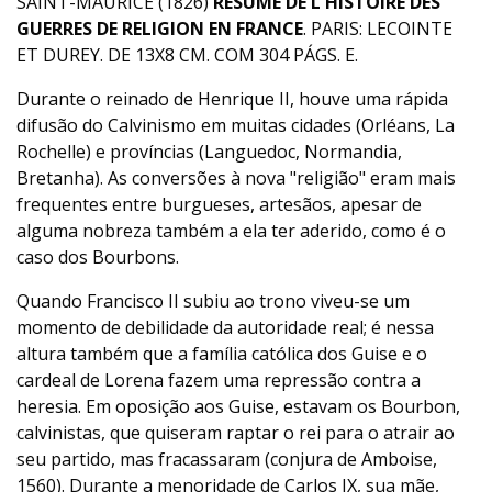
SAINT-MAURICE (1826)
RESUME DE L'HISTOIRE DES
GUERRES DE RELIGION EN FRANCE
. PARIS: LECOINTE
ET DUREY. DE 13X8 CM. COM 304 PÁGS. E.
Durante o reinado de Henrique II, houve uma rápida
difusão do Calvinismo em muitas cidades (Orléans, La
Rochelle) e províncias (Languedoc, Normandia,
Bretanha). As conversões à nova "religião" eram mais
frequentes entre burgueses, artesãos, apesar de
alguma nobreza também a ela ter aderido, como é o
caso dos Bourbons.
Quando Francisco II subiu ao trono viveu-se um
momento de debilidade da autoridade real; é nessa
altura também que a família católica dos Guise e o
cardeal de Lorena fazem uma repressão contra a
heresia. Em oposição aos Guise, estavam os Bourbon,
calvinistas, que quiseram raptar o rei para o atrair ao
seu partido, mas fracassaram (conjura de Amboise,
1560). Durante a menoridade de Carlos IX, sua mãe,