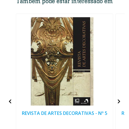
Também pode estar interessado em
REVISTA DE ARTES DECORATIVAS - Nº 5
REV