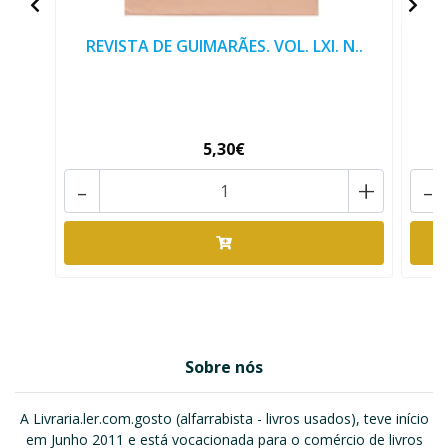
REVISTA DE GUIMARÃES. VOL. LXI. N..
R
5,30€
-
+
-
Sobre nós
A Livraria.ler.com.gosto (alfarrabista - livros usados), teve início
em Junho 2011 e está vocacionada para o comércio de livros