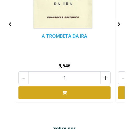
A TROMBETA DA IRA
R
9,54€
-
+
-
Sobre nós