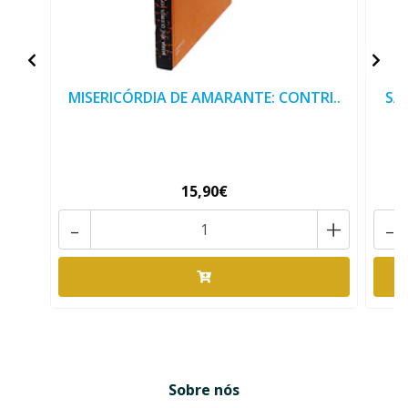
MISERICÓRDIA DE AMARANTE: CONTRI..
SA
15,90€
-
+
-
Sobre nós