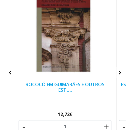
ROCOCÓ EM GUIMARÃES E OUTROS
EST
ESTU..
12,72€
-
+
-