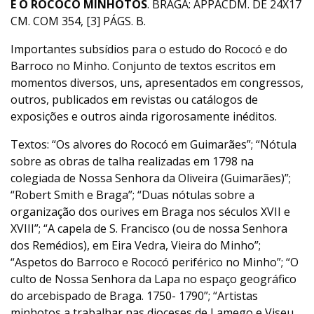
E O ROCOCÓ MINHOTOS
. BRAGA: APPACDM. DE 24X17
CM. COM 354, [3] PÁGS. B.
Importantes subsídios para o estudo do Rococó e do
Barroco no Minho. Conjunto de textos escritos em
momentos diversos, uns, apresentados em congressos,
outros, publicados em revistas ou catálogos de
exposições e outros ainda rigorosamente inéditos.
Textos: “Os alvores do Rococó em Guimarães”; “Nótula
sobre as obras de talha realizadas em 1798 na
colegiada de Nossa Senhora da Oliveira (Guimarães)”;
“Robert Smith e Braga”; “Duas nótulas sobre a
organização dos ourives em Braga nos séculos XVII e
XVIII”; “A capela de S. Francisco (ou de nossa Senhora
dos Remédios), em Eira Vedra, Vieira do Minho”;
“Aspetos do Barroco e Rococó periférico no Minho”; “O
culto de Nossa Senhora da Lapa no espaço geográfico
do arcebispado de Braga. 1750- 1790”; “Artistas
minhotos a trabalhar nas dioceses de Lamego e Viseu