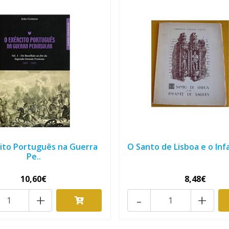
ito Português na Guerra
O Santo de Lisboa e o Infa
Pe..
10,60€
8,48€
+
-
+