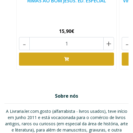
RIMAS AO BOM JESUS. ED. ESPECIAL
VIN
15,90€
-
+
-
Sobre nós
A Livraria.ler.com.gosto (alfarrabista - livros usados), teve início
em Junho 2011 e está vocacionada para o comércio de livros
antigos, raros ou curiosos (em especial da área de história, arte
e literatura), para além de manuscritos, gravuras, e outra