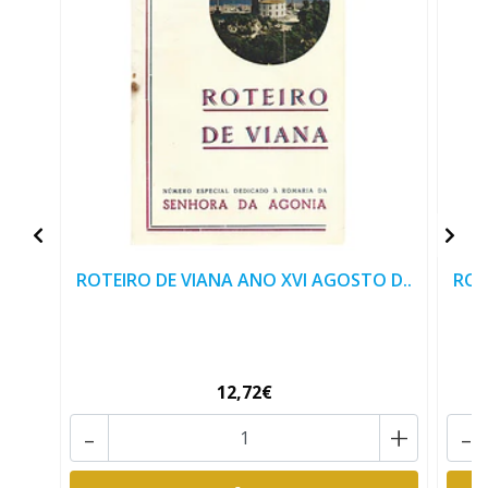
ROTEIRO DE VIANA ANO XVI AGOSTO D..
ROT
12,72€
-
+
-