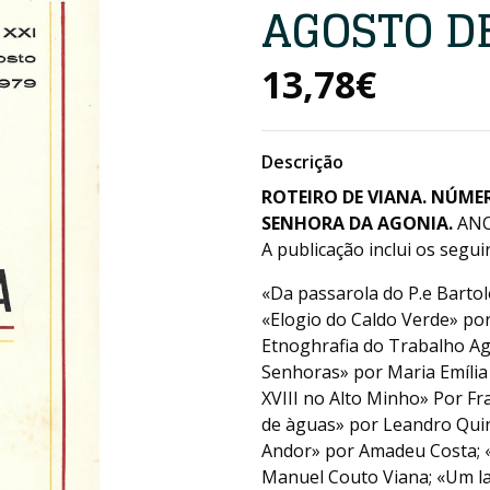
AGOSTO DE
13,78€
Descrição
ROTEIRO DE VIANA. NÚME
SENHORA DA AGONIA.
ANO 
A publicação inclui os segui
«Da passarola do P.e Barto
«Elogio do Caldo Verde» por
Etnoghrafia do Trabalho Ag
Senhoras» por Maria Emília
XVIII no Alto Minho» Por Fra
de àguas» por Leandro Quin
Andor» por Amadeu Costa; «
Manuel Couto Viana; «Um la