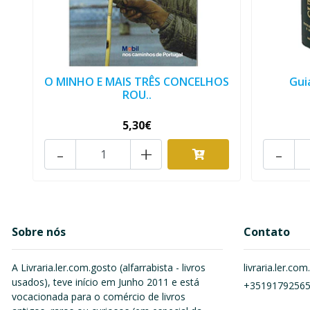
O MINHO E MAIS TRÊS CONCELHOS
Gui
ROU..
5,30€
-
+
-
Sobre nós
Contato
A Livraria.ler.com.gosto (alfarrabista - livros
livraria.ler.c
usados), teve início em Junho 2011 e está
+3519179256
vocacionada para o comércio de livros