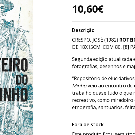
10,60€
Descrição
CRESPO, JOSÉ (1982)
ROTEI
DE 18X15CM. COM 80, [8] PÁ
Segunda edição atualizada 
fotografias, desenhos e map
“Repositório de elucidativo
Minho
veio ao encontro de 
trabalho quase tudo o que ne
recreativo, como miradoiro 
etnografia, santuários, feira
Fora de stock
Este produto ficou sem stoc