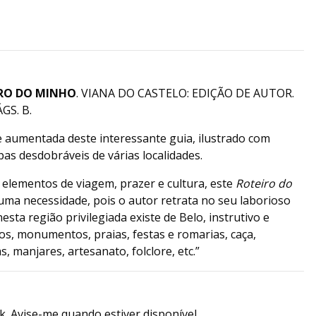
RO DO MINHO
. VIANA DO CASTELO: EDIÇÃO DE AUTOR.
GS. B.
e aumentada deste interessante guia, ilustrado com
as desdobráveis de várias localidades.
s elementos de viagem, prazer e cultura, este
Roteiro do
uma necessidade, pois o autor retrata no seu laborioso
sta região privilegiada existe de Belo, instrutivo e
os, monumentos, praias, festas e romarias, caça,
s, manjares, artesanato, folclore, etc.”
k. Avise-me quando estiver disponível.