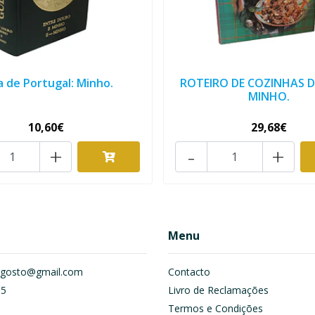
a de Portugal: Minho.
ROTEIRO DE COZINHAS 
MINHO.
10,60€
29,68€
+
-
+
Menu
om.gosto@gmail.com
Contacto
55
Livro de Reclamações
Termos e Condições